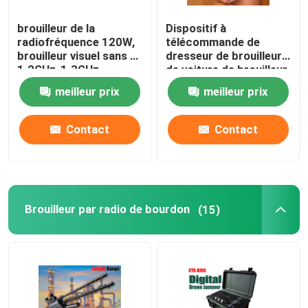
brouilleur de la
Dispositif à
radiofréquence 120W,
télécommande de
brouilleur visuel sans fil
dresseur de brouilleur
1.2GHz-1.3GHz
de voiture de brouilleur
900MHz
de radiofréquence de
meilleur prix
meilleur prix
la fréquence ultra-
haute 433MHZ
Contact
Contact
Brouilleur par radio de bourdon
(15)