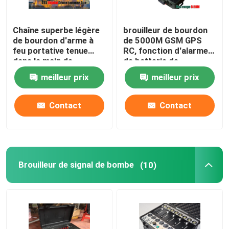
Chaîne superbe légère
brouilleur de bourdon
de bourdon d'arme à
de 5000M GSM GPS
feu portative tenue
RC, fonction d'alarme
dans la main de
de batterie de
brouilleur pour militaire
brouilleur de signal de
meilleur prix
meilleur prix
bourdon basse
Contact
Contact
Brouilleur de signal de bombe
(10)