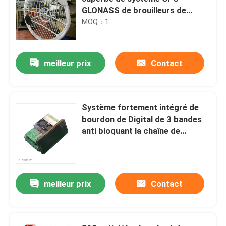
GLONASS de brouilleurs de
bourdon de terme de 25km
MOQ：1
longue longue
meilleur prix
Contact
Système fortement intégré de
bourdon de Digital de 3 bandes
anti bloquant la chaîne de
module pour 1500M
meilleur prix
Contact