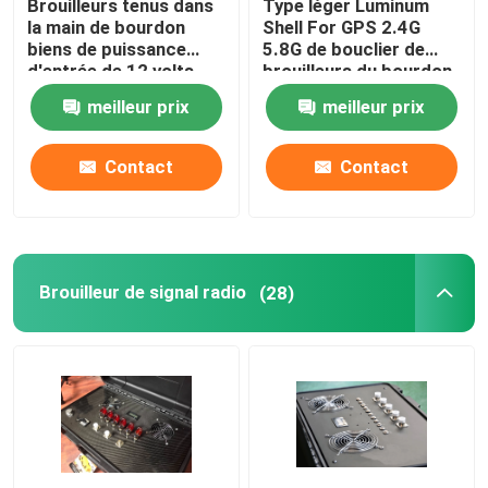
Brouilleurs tenus dans
Type léger Luminum
la main de bourdon
Shell For GPS 2.4G
biens de puissance
5.8G de bouclier de
Brouilleur satellite de signal
d'entrée de 12 volts
brouilleurs du bourdon
continu pour
40W
meilleur prix
meilleur prix
ISM/JAMBON/GNSS
Brouilleur tactique
GLONASS
Contact
Contact
Brouilleur de communication
Brouilleur à haute fréquence
Brouilleur de signal radio
(28)
brouilleur de VHF de fréquence ultra-haute
Anti système de bourdon