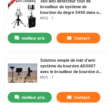
360 anti détecteur tout de
brouilleur de système de
bourdon du degré S400 dans une
couverture jusqu'à 1000M de
MOQ：1
machine
meilleur prix
Contact
Solution simple de mât d'anti
système du bourdon ADS007
avec le brouilleur de bourdon de
radar de bourdon
MOQ：1
meilleur prix
Contact