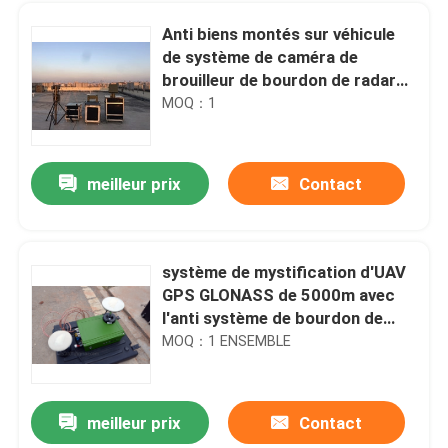
Anti biens montés sur véhicule
de système de caméra de
brouilleur de bourdon de radar
de bourdon de dispositif de
MOQ：1
bourdon
meilleur prix
Contact
système de mystification d'UAV
GPS GLONASS de 5000m avec
Maison
l'anti système de bourdon de
radar
MOQ：1 ENSEMBLE
Des produits
meilleur prix
Contact
brouilleur du signal radio 36V, double brouilleur 85X50X21MM de machine de Wukong de commutateur
Vidéos