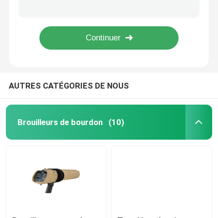
Rf/détecteur multi personnel insecte de lentille, détecteur de caméra caché par trouveur de caméra
Détecteur de caméra caché par trouveur futé d'espion, détecteur sans fil 12V de la caméra rf
Brouilleur par radio de bourdon
Vidéo sans fil professionnelle de détecteur d'insecte de signal de rf et contrôle d'écoute
Haut détecteur sans fil sensible de robinet, détecteur d'insecte de caméra d'espion de téléphone portable
Brouilleur de signal de bombe
AUTRES CATÉGORIES DE NOUS
Brouilleur militaire de bourdon
brouilleur de bombe de convoi
Brouilleurs de bourdon
(10)
brouilleur cellulaire de signal
Dispositif de détection de bourdon
brouilleurs de téléphone portable de prison