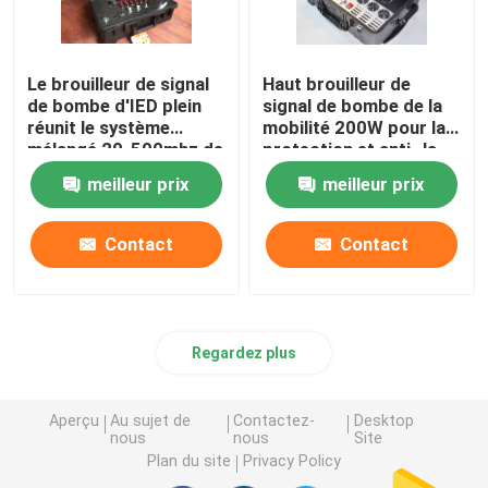
Le brouilleur de signal
Haut brouilleur de
de bombe d'IED plein
signal de bombe de la
réunit le système
mobilité 200W pour la
mélangé 20-500mhz de
protection et anti- la
brouillage à bruit de
terreur de VIP
meilleur prix
meilleur prix
Digital
Contact
Contact
Regardez plus
Aperçu
Au sujet de
Contactez-
Desktop
nous
nous
Site
Plan du site
Privacy Policy