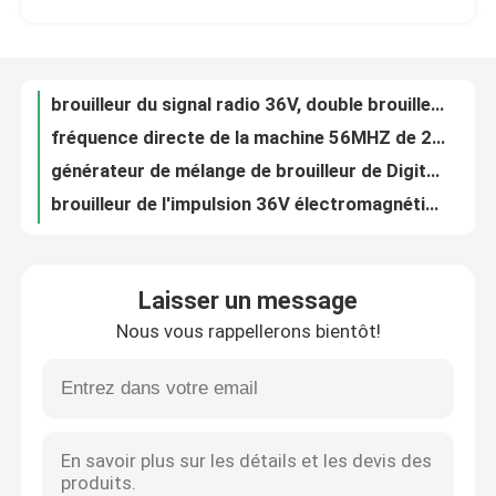
fréquence directe de la machine 56MHZ de 27V 20W Smart Mini Emp Jammer For Slot
générateur de mélange de brouilleur de Digital IEM de fréquence du brouilleur 900MHZ du signal radio 33V
À propos de nous
brouilleur de l'impulsion 36V électromagnétique, fente micro de brouilleur d'IEM pour la machine de fruit de tisonnier
Dispositif de brouilleur de machine à sous d'IEM/commutateur électrique puissant de générateur d'impulsion d'IEM double
Visite de l'usine
CTS01 brouilleur d'impulsion de la poche IEM, générateur puissant d'IEM pour la machine à sous
Chaîne superbe légère de bourdon d'arme à feu portative tenue dans la main de brouilleur pour militaire
Contrôle de qualité
Transistor ouvert simple 110X46X30MM de brouilleur de générateur de machine de fruit du commutateur électrique 36V
Brouilleur portatif du brouilleur de signal de bombe/RCIED la force de sécurité militaire
Demander un devis
Brouilleur de signal de la bombe IED de Digital de paquet d'homme pour des équipes d'EOD et des forces anti-terrorisme
Laisser un message
Source par radio de Digital de brouilleur de bourdon de sac à dos avec la fréquence multi et 3000M Range
Nous vous rappellerons bientôt!
Dispositif cellulaire stable de brouilleur du signal 5.6W pour bloquer le signal de téléphone portable dans la voiture
Brouilleurs de bourdon
Antenne cellulaire tenue dans la main compacte du brouilleur 6 de signal avec le ventilateur à l'intérieur
Dispositif cellulaire 30-35W de dresseur de brouilleur de signal de Lojack de 14 bandes pour le centre de conférences
Brouilleur de signal radio
Brouilleur satellite léger de signal, dispositif de cheminement de mini de GPS de disque d'USB anti dresseur de signal
dispositif cellulaire de brouilleur du signal 56W pour bloquer le signal 5-50M Range de téléphone portable
Brouilleur de radiofréquence