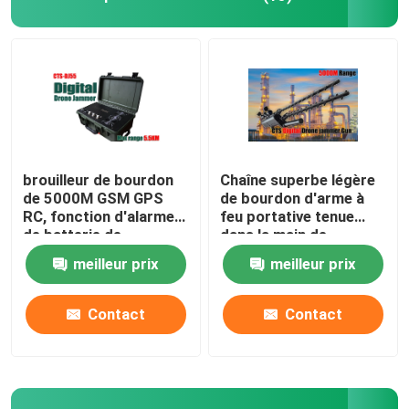
brouilleur de bourdon
Chaîne superbe légère
de 5000M GSM GPS
de bourdon d'arme à
RC, fonction d'alarme
feu portative tenue
de batterie de
dans la main de
brouilleur de signal de
brouilleur pour militaire
meilleur prix
meilleur prix
bourdon basse
Contact
Contact