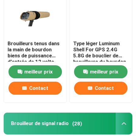
À propos de nous
Visite de l'usine
Brouilleurs tenus dans
Type léger Luminum
la main de bourdon
Shell For GPS 2.4G
biens de puissance
5.8G de bouclier de
Contrôle de qualité
d'entrée de 12 volts
brouilleurs du bourdon
continu pour
40W
meilleur prix
meilleur prix
ISM/JAMBON/GNSS
Demander un devis
GLONASS
Contact
Contact
Brouilleurs de bourdon
Brouilleur de signal radio
Brouilleur de signal radio
(28)
Brouilleur de radiofréquence