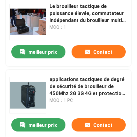
Le brouilleur tactique de
puissance élevée, commutateur
indépendant du brouilleur multi
rf de bande a commandé
MOQ：1
meilleur prix
Contact
applications tactiques de degré
de sécurité de brouilleur de
450Mhz 2G 3G 4G et protection
de VIP
MOQ：1 PC
meilleur prix
Contact