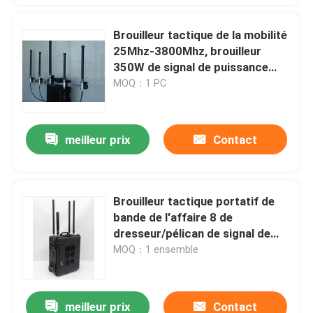
Brouilleur tactique de la mobilité
25Mhz-3800Mhz, brouilleur
350W de signal de puissance
élevée de fréquence ultra-haute
MOQ：1 PC
de VHF
meilleur prix
Contact
Brouilleur tactique portatif de
bande de l'affaire 8 de
dresseur/pélican de signal de
brouilleur de 3088B 205W
MOQ：1 ensemble
meilleur prix
Contact