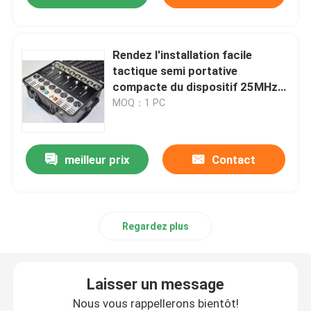
Rendez l'installation facile
tactique semi portative
compacte du dispositif 25MHz-
3.8GHz de brouilleur
MOQ：1 PC
meilleur prix
Contact
Regardez plus
Laisser un message
Nous vous rappellerons bientôt!