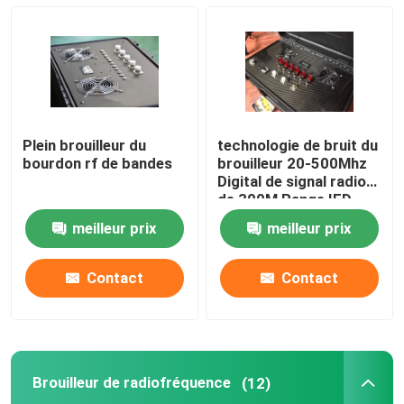
Brouilleur par radio de bourdon
Brouilleur de signal de bombe
Plein brouilleur du
technologie de bruit du
Brouilleur militaire de bourdon
bourdon rf de bandes
brouilleur 20-500Mhz
Digital de signal radio
de 300M Range IED
brouilleur de bombe de convoi
meilleur prix
meilleur prix
brouilleur cellulaire de signal
Contact
Contact
Dispositif de détection de bourdon
Brouilleur de radiofréquence
(12)
brouilleurs de téléphone portable de prison