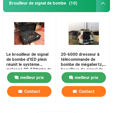
Brouilleur de signal de bombe
(10)
Le brouilleur de signal
20-6000 dresseur à
de bombe d'IED plein
télécommande de
réunit le système
bombe de mégahertz,
mélangé 20-500mhz de
brouilleur de signal de
brouillage à bruit de
véhicule du long terme
meilleur prix
meilleur prix
Digital
RCIED
Contact
Contact