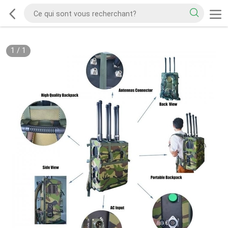
1
/
1