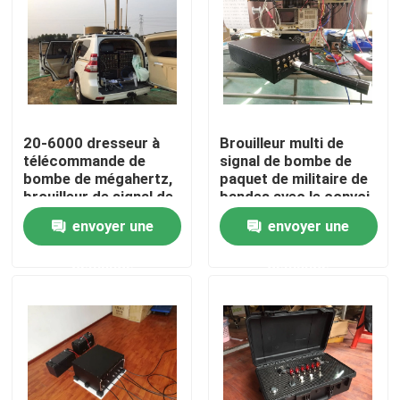
20-6000 dresseur à
Brouilleur multi de
télécommande de
signal de bombe de
bombe de mégahertz,
paquet de militaire de
brouilleur de signal de
bandes avec le convoi
véhicule du long terme
de puissance élevée
envoyer une
envoyer une
RCIED
bloquant le système
demande
demande
Maison
Des produits
Vidéos