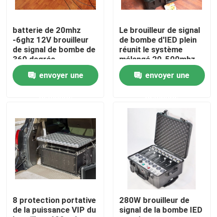
À propos de nous
batterie de 20mhz
Le brouilleur de signal
-6ghz 12V brouilleur
de bombe d'IED plein
de signal de bombe de
réunit le système
Visite de l'usine
360 degrés
mélangé 20-500mhz
de brouillage à bruit
envoyer une
envoyer une
de Digital
Contrôle de qualité
demande
demande
Demander un devis
Brouilleurs de bourdon
Brouilleur de signal radio
8 protection portative
280W brouilleur de
de la puissance VIP du
signal de la bombe IED
Brouilleur de radiofréquence