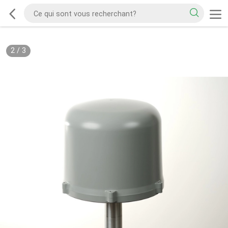
2
/
3