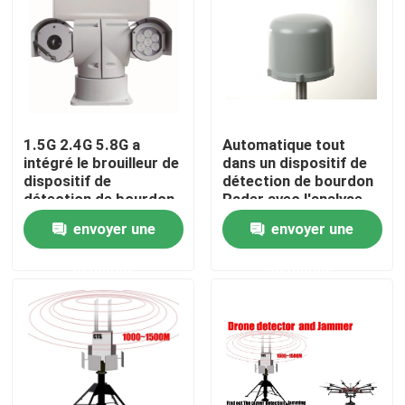
1.5G 2.4G 5.8G a
Automatique tout
intégré le brouilleur de
dans un dispositif de
dispositif de
détection de bourdon
détection de bourdon
Rader avec l'analyse
pour le téléphone
du spectre de rf
envoyer une
envoyer une
portable de 200M
Range Control By
demande
demande
Maison
Des produits
Vidéos